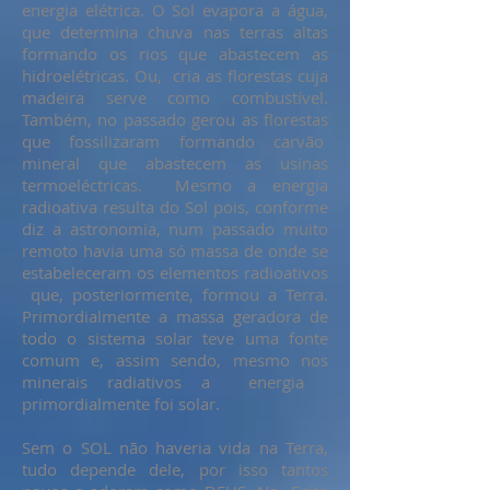
energia elétrica. O Sol evapora a água,
que determina chuva nas terras altas
formando os rios que abastecem as
hidroelétricas. Ou, cria as florestas cuja
madeira serve como combustível.
Também, no passado gerou as florestas
que fossilizaram formando carvão
mineral que abastecem as usinas
termoeléctricas. Mesmo a energia
radioativa resulta do Sol pois, conforme
diz a astronomia, num passado muito
remoto havia uma só massa de onde se
estabeleceram os elementos radioativos
que, posteriormente, formou a Terra.
Primordialmente a massa geradora de
todo o sistema solar teve uma fonte
comum e, assim sendo, mesmo nos
minerais radiativos a energia
primordialmente foi solar.
Sem o SOL não haveria vida na Terra,
tudo depende dele, por isso tantos