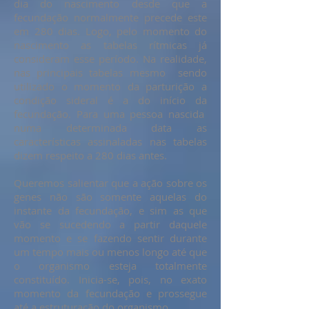
dia do nascimento desde que a
fecundação normalmente precede este
em 280 dias. Logo, pelo momento do
nascimento as tabelas rítmicas já
consideram esse período. Na realidade,
nas principais tabelas mesmo sendo
utilizado o momento da parturição a
condição sideral é a do início da
fecundação. Para uma pessoa nascida
numa determinada data as
características assinaladas nas tabelas
dizem respeito a 280 dias antes.
Queremos salientar que a ação sobre os
genes não são somente aquelas do
instante da fecundação, e sim as que
vão se sucedendo a partir daquele
momento e se fazendo sentir durante
um tempo mais ou menos longo até que
o organismo esteja totalmente
constituído. Inicia-se, pois, no exato
momento da fecundação e prossegue
até a estruturação do organismo.