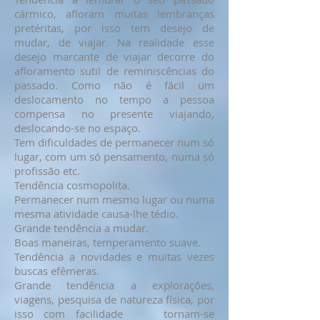
cármico, afloram muitas lembranças
pretéritas, por isso tem desejo de
mudar, de viajar. Na realidade esse
desejo marcante de viajar decorre do
afloramento sutil de reminiscências do
passado. Como não é fácil um
deslocamento no tempo a pessoa
compensa no presente viajando,
deslocando-se no espaço.
Tem dificuldades de permanecer num só
lugar, com um só pensamento, numa só
profissão etc.
Tendência cosmopolita.
Permanecer num mesmo lugar ou numa
mesma atividade causa-lhe tédio.
Grande tendência a mudar.
Boas maneiras, temperamento suave.
Tendência a novidades e muitas vezes
buscas efêmeras.
Grande tendência a explorações,
viagens, pesquisa de natureza física, por
isso com facilidade tornam-se