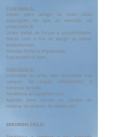
Polaridade A.
Ativas para atingir as mais altas
aspirações do que as nascidas na
polaridade B.
Usam todas as forças e possibilidades
físicas com o fim de atingir as metas
estabelecidas.
Pessoas fortes e impetuosas.
Expressam-se bem.
Polaridade B:
Inclinadas às artes, têm facilidade nos
campos de maior refinamento e
sutilezas da vida.
Tendência ao cavalheirismo
Aptidão para vencer no campo da
música, da pintura, do teatro, etc.
SEGUNDO CICLO:
Tendência a lembrar o seu passado