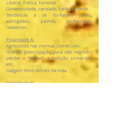
Liberal, franca, honesta.
Generosidade, caridade, caráter liberal.
Tendência a se tornarem juizes,
advogados, padres, professores,
redatores.
Polaridade A:
Agressivos nas normas comerciais.
Grande preocupação para não regredir,
perder o “status”, a posição comercial,
etc.
Galgam itens difíceis na vida.
Polaridade B:
Quase o oposto da polaridade A.
Tendência a apartar brigas e impedir
discussões.
Acham que tudo se ajusta no seu devido
tempo.
São mais felizes no seu modo de viver
que a polaridade A
Não vivem à cata de posições, ou