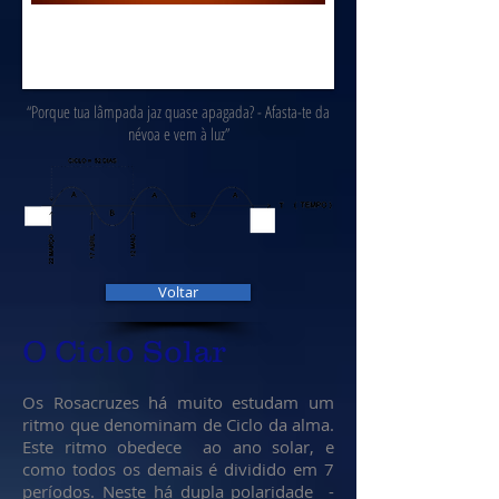
“Porque tua lâmpada jaz quase apagada? - Afasta-te da
névoa e vem à luz”
Voltar
O Ciclo Solar
Os Rosacruzes há muito estudam um
ritmo que denominam de Ciclo da alma.
Este ritmo obedece ao ano solar, e
como todos os demais é dividido em 7
períodos. Neste há dupla polaridade -