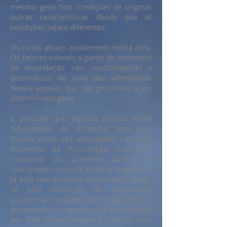
mesmo gene tem condições de originar
outras características desde que as
condições sejam diferentes.
Os ciclos atuam exatamente nessa área.
Os fatores siderais a partir do momento
da fecundação vão condicionando a
dominância de uma das alternativas
dentre aquelas que são peculiares a um
determinado gene.
É possível que alguma pessoa tenha
dificuldades de entender isso pois
muitos ciclos são assinalados não pelo
momento da fecundação mas pelo
momento do primeiro alento no
nascimento, quando então o organismo
já está devidamente constituído. Mede-
se pelo momento do nascimento
porque na verdade não é muito fácil se
determinar o momento da fecundação,
por isso o mais seguro é calcular pelo