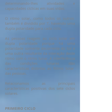
determinando-lhes atividades e
capacidades cíclicas em suas vidas.
O ritmo solar, como todos os outros
também é dividido por 7, havendo uma
dupla polaridade para cada ciclo.
As pessoas reagem ao ciclo solar em
dupla polaridade porque há uma
polaridade somente decorrente do Sol e
uma outra resultante da interação deste
ritmo com o ritmo lunar. A interferência
das condições lunares dão
características distintas ao Ritmo Solar
das pessoas.
Relacionamos as principais
características positivas dos sete ciclos
solares.
PRIMEIRO CICLO