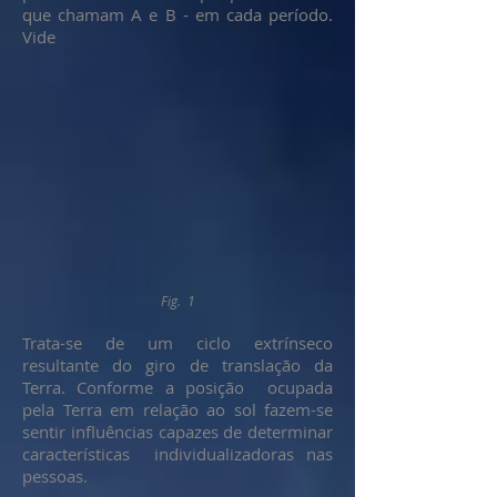
que chamam A e B - em cada período.
Vide
Fig. 1
Trata-se de um ciclo extrínseco
resultante do giro de translação da
Terra. Conforme a posição ocupada
pela Terra em relação ao sol fazem-se
sentir influências capazes de determinar
características individualizadoras nas
pessoas.