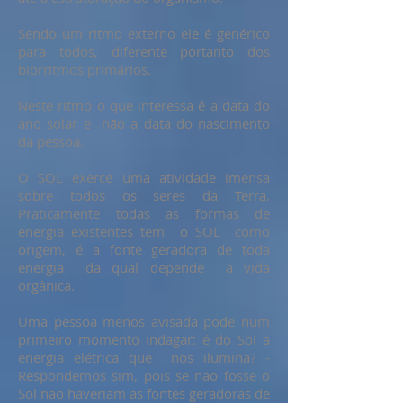
Sendo um ritmo externo ele é genérico
para todos, diferente portanto dos
biorritmos primários.
Neste ritmo o que interessa é a data do
ano solar e não a data do nascimento
da pessoa.
O SOL exerce uma atividade imensa
sobre todos os seres da Terra.
Praticamente todas as formas de
energia existentes tem o SOL como
origem, é a fonte geradora de toda
energia da qual depende a vida
orgânica.
Uma pessoa menos avisada pode num
primeiro momento indagar: é do Sol a
energia elétrica que nos ilumina? -
Respondemos sim, pois se não fosse o
Sol não haveriam as fontes geradoras de