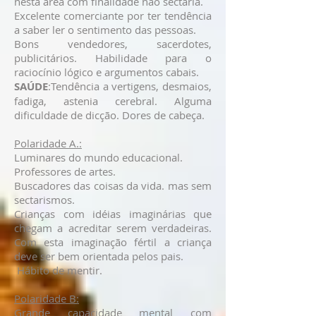
nesta área com finalidade não sectária.
Excelente comerciante por ter tendência
a saber ler o sentimento das pessoas.
Bons vendedores, sacerdotes,
publicitários. Habilidade para o
raciocínio lógico e argumentos cabais.
SAÚDE
:Tendência a vertigens, desmaios,
fadiga, astenia cerebral. Alguma
dificuldade de dicção. Dores de cabeça.
Polaridade A.:
Luminares do mundo educacional.
Professores de artes.
Buscadores das coisas da vida. mas sem
sectarismos.
Crianças com idéias imaginárias que
chegam a acreditar serem verdadeiras.
Com esta imaginação fértil a criança
deve ser bem orientada pelos pais.
Hábito de mentir.
Polaridade B:
Grande capacidade mental com