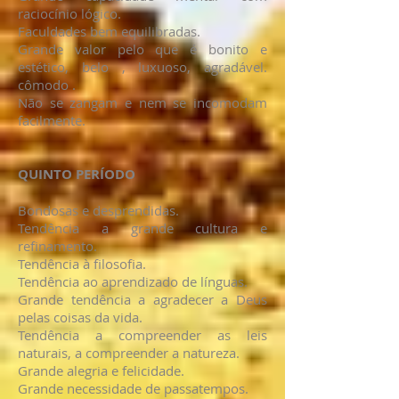
raciocínio lógico.
Faculdades bem equilibradas.
Grande valor pelo que é bonito e
estético, belo , luxuoso, agradável.
cômodo .
Não se zangam e nem se incomodam
facilmente.
QUINTO PERÍODO
Bondosas e desprendidas.
Tendência a grande cultura e
refinamento.
Tendência à filosofia.
Tendência ao aprendizado de línguas.
Grande tendência a agradecer a Deus
pelas coisas da vida.
Tendência a compreender as leis
naturais, a compreender a natureza.
Grande alegria e felicidade.
Grande necessidade de passatempos.