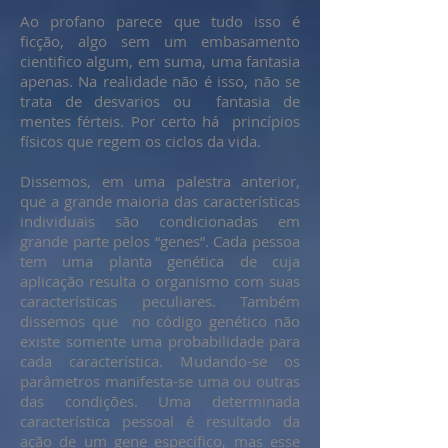
Ao profano parece que tudo isso é
ficção, algo sem um embasamento
cientifico algum, em suma, uma fantasia
apenas. Na realidade não é isso, não se
trata de desvarios ou fantasia de
mentes férteis. Por certo há princípios
físicos que regem os ciclos da vida.
Dissemos, em uma palestra anterior,
que a grande maioria das características
individuais são condicionadas em
grande parte pelos “genes”. Cada pessoa
tem uma planta genética de cuja
aplicação resulta o organismo com suas
características peculiares. Também
dissemos que no código genético não
existe somente uma probabilidade para
cada característica. Mudando-se os
parâmetros manifesta-se uma ou outras
das condições. Uma determinada
característica pessoal é resultado da
ação de um gene específico, mas esse