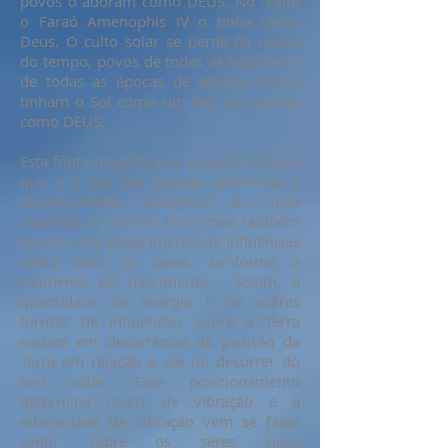
povos o adoram como DEUS. No Egito
o Faraó Amenophis IV o tinha como
Deus. O culto solar se perde na névoa
do tempo, povos de todas as latitudes e
de todas as épocas de alguma forma
tinham o Sol como um PAI, ou mesmo
como DEUS.
Esta fonte magnifica de energia cósmica
que é o Sol não apenas determina o
abastecimento energético do qual
depende a vida na Terra mas também
exerce uma gama imensa de influências
sobre todo os seres, conforme o
momento do nascimento. Assim, a
quantidade de energia e de outras
formas de influências sobre a Terra
variam em decorrência da posição da
Terra em relação a ele no decorrer do
ano solar. Esse posicionamento
determina níveis de vibração e a
intensidade de vibração vem se fazer
sentir sobre os seres vivos