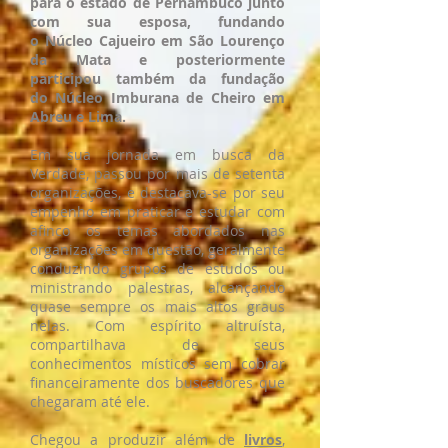
para o estado de Pernambuco junto
com sua esposa, fundando
o Núcleo Cajueiro em São Lourenço
da Mata e posteriormente
participou também da fundação
do Núcleo Imburana de Cheiro em
Abreu e Lima.
Em sua jornada em busca da
Verdade, passou por mais de setenta
organizações, e destacava-se por seu
empenho em praticar e estudar com
afinco os temas abordados nas
organizações em questão, geralmente
conduzindo grupos de estudos ou
ministrando palestras, alcançando
quase sempre os mais altos graus
nelas. Com espírito altruísta,
compartilhava de seus
conhecimentos místicos sem cobrar
financeiramente dos buscadores que
chegaram até ele.
Chegou a produzir além de
livros
,