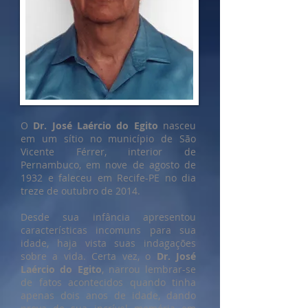
O
Dr. José Laércio do Egito
nasceu
em um sítio no município de São
Vicente Férrer, interior de
Pernambuco, em nove de agosto de
1932 e faleceu em Recife-PE no dia
treze de outubro de 2014.
Desde sua infância apresentou
características incomuns para sua
idade, haja vista suas indagações
sobre a vida. Certa vez, o
Dr. José
Laércio do Egito
, narrou lembrar-se
de fatos acontecidos quando tinha
apenas dois anos de idade, dando