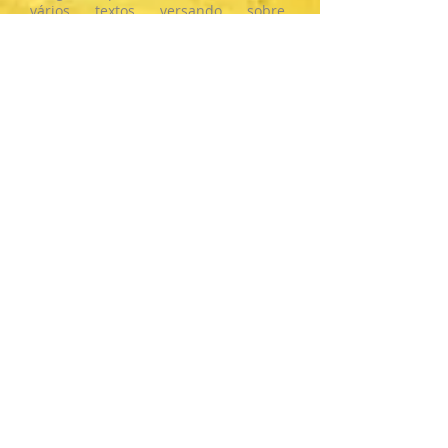
vários textos versando sobre
misticismo, hermetismo, cabala,
magia, iniciados, avataras, doutrinas,
xamanismo, nagualismo, entre
outros.
Aproximadamente no ano de 1995
em Recife-PE, cidade onde residiu por
longo período, ministrou o curso de
Religiões Comparadas, momento em
que principiou a transmitir os
conhecimentos Herméticos,
estruturando assim o que viria a ser
as “
Câmaras de Estudos
Herméticos
”.
Já em fase avançada de sua idade,
permaneceu filiado as seguintes
organizações:
Membro da Ordem Rosa-Cruz
AMORC desde 1967
Membro ativo da Loja Maçônica de
Lyon na França
Membro da Ordem Kabbalística da