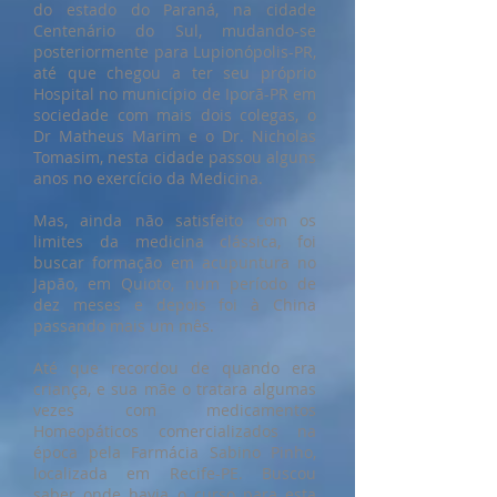
do estado do Paraná, na cidade
Centenário do Sul, mudando-se
posteriormente para Lupionópolis-PR,
até que chegou a ter seu próprio
Hospital no município de Iporã-PR em
sociedade com mais dois colegas, o
Dr Matheus Marim e o Dr. Nicholas
Tomasim, nesta cidade passou alguns
anos no exercício da Medicina.
Mas, ainda não satisfeito com os
limites da medicina clássica, foi
buscar formação em acupuntura no
Japão, em Quioto, num período de
dez meses e depois foi à China
passando mais um mês.
Até que recordou de quando era
criança, e sua mãe o tratara algumas
vezes com medicamentos
Homeopáticos comercializados na
época pela Farmácia Sabino Pinho,
localizada em Recife-PE. Buscou
saber onde havia o curso para esta