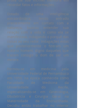
prova de sua incrível memória em
recordar fatos e informações.
Dotado de uma inteligência
extraordinária, tendo entrado
precocemente em contato com a
natureza, buscou entender sua
relação com a vida e como ela se
manifestava, indagando o porquê das
coisas ao seu redor. Indagações estas
que posteriormente o fizeram um
notório homem, digno daqueles que
trazem consigo o dom de ser um
mestre.
Formou-se em medicina pela
Universidade Federal de Pernambuco
em 1959, na época conhecida como
Faculdade de Medicina da
Universidade do Recife,
especializando-se em Ginecologia,
Obstetrícia e Cirurgia Geral na
Maternidade da Encruzilhada.
Decidiu então trabalhar no interior