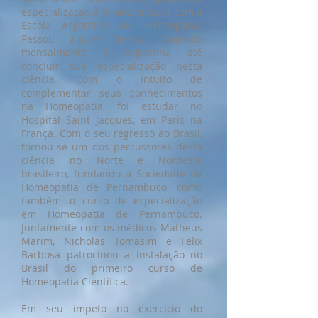
especialização e firmou vínculo com a
Escola Argentina de Homeopatia.
Passou algum tempo viajando
mensalmente à Argentina até
concluir sua especialização nesta
ciência. Com o intuito de
complementar seus conhecimentos
na Homeopatia, foi estudar no
Hospital Saint Jacques, em Paris na
França. Com o seu regresso ao Brasil,
tornou-se um dos percussores desta
ciência no Norte e Nordeste
brasileiro, fundando a Sociedade de
Homeopatia de Pernambuco, como
também, o curso de especialização
em Homeopatia de Pernambuco.
Juntamente com os médicos Matheus
Marim, Nicholas Tomasim e Felix
Barbosa patrocinou a instalação no
Brasil do primeiro curso de
Homeopatia Científica.
Em seu ímpeto no exercício do