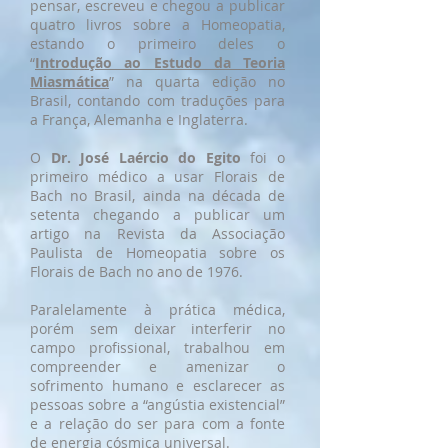
pensar, escreveu e chegou a publicar
quatro livros sobre a Homeopatia,
estando o primeiro deles o
“
Introdução ao Estudo da Teoria
Miasmática
” na quarta edição no
Brasil, contando com traduções para
a França, Alemanha e Inglaterra.
O
Dr. José Laércio do Egito
foi o
primeiro médico a usar Florais de
Bach no Brasil, ainda na década de
setenta chegando a publicar um
artigo na Revista da Associação
Paulista de Homeopatia sobre os
Florais de Bach no ano de 1976.
Paralelamente à prática médica,
porém sem deixar interferir no
campo profissional, trabalhou em
compreender e amenizar o
sofrimento humano e esclarecer as
pessoas sobre a “angústia existencial”
e a relação do ser para com a fonte
de energia cósmica universal.