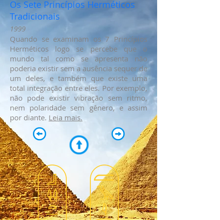
Os Sete Princípios Herméticos
Tradicionais
1999
Quando se examinam os 7 Princípios
Herméticos logo se percebe que o
mundo tal como se apresenta não
poderia existir sem a ausência sequer de
um deles, e também que existe uma
total integração entre eles. Por exemplo,
não pode existir vibração sem ritmo,
nem polaridade sem gênero, e assim
por diante.
Leia mais.